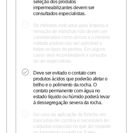
seleção dos produtos
impermeabilizantes devem ser
consultados especialistas.
Os métodos indicados para limpeza e
remoção de manchas não devem ser
considerados como únicos e o mesmo
método poderá não ser aplicável a
todos os tipos de pedras. Em alguns
casos será recomendável a consulta
de um especialista.
Deve ser evitado o contato com
produtos ácidos que poderão afetar o
brilho e o polimento da rocha. O
contato permanente com água no
estado líquido ou húmido poderá levar
à dessegregação severa da rocha.
No caso da aplicação de Brecha em
bancadas de cozinha é necessário ter
cuidados especiais no que diz respeito
ao tratamento superficial. Estes