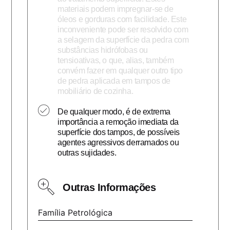
materiais podem impregnar-se de
óleos e gorduras com facilidade. Este
inconveniente pode ser resolvido com
a selagem da superfície da pedra com
substâncias hidrófobas ou
tensioativas, o que, alias, também
convém fazer em qualquer outro tipo
de pedra aplicada em tampos de
mobiliário de cozinha.
De qualquer modo, é de extrema
importância a remoção imediata da
superfície dos tampos, de possíveis
agentes agressivos derramados ou
outras sujidades.
Outras Informações
Família Petrológica