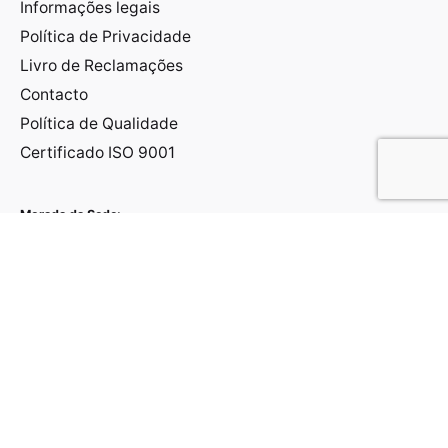
Informações legais
Política de Privacidade
Livro de Reclamações
Contacto
Política de Qualidade
Certificado ISO 9001
Morada da Sede:
Rua Principal, 11, Mendiga
2480-215 Mendiga – Porto de Mós
Portugal
Morada da Fábrica:
Rua do Campo da bola s/n – Pé da Pedreira
2025 - 161 Pé da Pedreira - Alcanede - Portugal
Coordenadas:
39.453157360587326, -8.833077174273756
(+351) 243 406 334
(Chamada para rede fixa nacional)