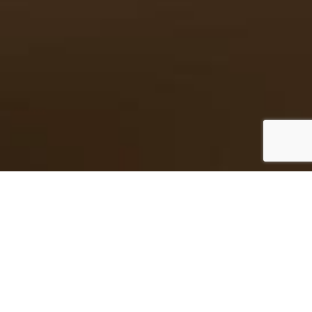
Pedreiras Próprias
Pedreira da Pedra
Furada nº5