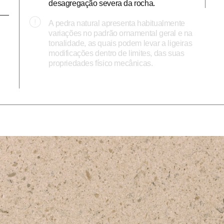
desagregação severa da rocha.
A pedra natural apresenta habitualmente
variações no padrão ornamental geral e na
tonalidade, as quais podem levar a ligeiras
modificações dentro de limites, das suas
propriedades físico mecânicas.