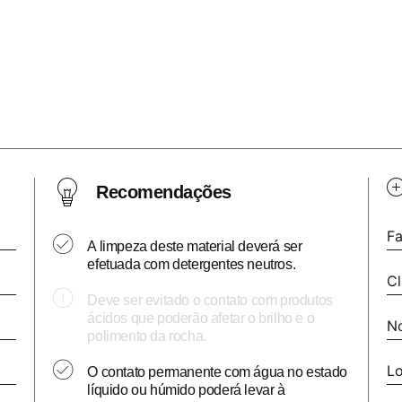
Recomendações
Fa
A limpeza deste material deverá ser
efetuada com detergentes neutros.
Cl
Deve ser evitado o contato com produtos
ácidos que poderão afetar o brilho e o
N
polimento da rocha.
Lo
O contato permanente com água no estado
líquido ou húmido poderá levar à