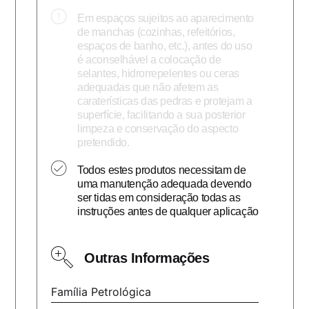
Em espaços sujeitos ao aparecimento
de manchas (cozinhas, refeitórios,
espaços de banho, etc.), antes do uso
é aconselhável a colocação de
selantes, hidrorrepelentes ou ceras
adequadas que não afetem as
caraterísticas das pedras e protejam a
superfície, facilitando a sua posterior
limpeza e conservação do aspecto
pretendido.
Todos estes produtos necessitam de
uma manutenção adequada devendo
ser tidas em consideração todas as
instruções antes de qualquer aplicação
Outras Informações
Família Petrológica