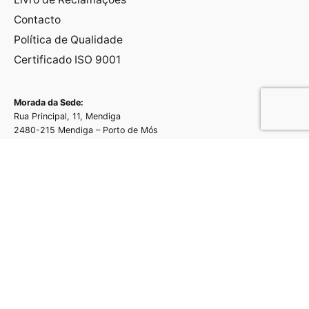
Contacto
Política de Qualidade
Certificado ISO 9001
Morada da Sede:
Rua Principal, 11, Mendiga
2480-215 Mendiga – Porto de Mós
Portugal
Morada da Fábrica:
Rua do Campo da bola s/n – Pé da Pedreira
2025 - 161 Pé da Pedreira - Alcanede - Portugal
Coordenadas:
39.453157360587326, -8.833077174273756
(+351) 243 406 334
(Chamada para rede fixa nacional)
(+351) 968 437 690
(Chamada para rede móvel nacional)
info@grupoferrar.com